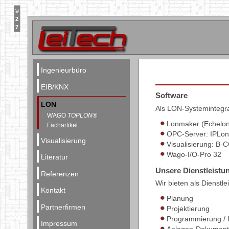
©
2
7
Ingenieurbüro
EIB/KNX
Software
LON
Als LON-Systemintegra
WAGO
TOPLON®
Lonmaker (Echelon
Fachartikel
OPC-Server: IPLo
Visualisierung
Visualisierung: B-
Wago-I/O-Pro 32
Literatur
Unsere Dienstleistu
Referenzen
Wir bieten als Dienstl
Kontakt
Planung
Partnerfirmen
Projektierung
Programmierung / 
Impressum