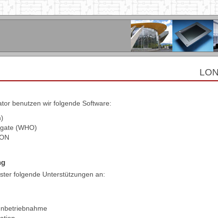
LON
tor benutzen wir folgende Software:
)
ngate (WHO)
CON
ng
eister folgende Unterstützungen an:
Inbetriebnahme