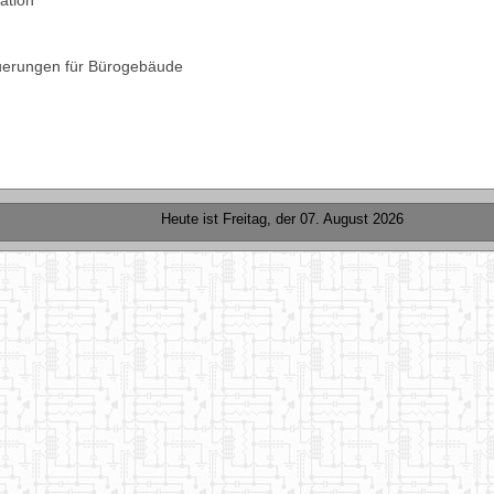
ation
uerungen für Bürogebäude
Heute ist
Freitag, der 07. August 2026